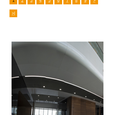
1
2
3
4
5
6
7
8
9
>
>|