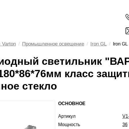
 Varton
Промышленное освещение
Iron GL
Iron GL
иодный светильник "ВАР
180*86*76мм класс защит
нное стекло
ОСНОВНОЕ
Артикул
V1
Мощность
36