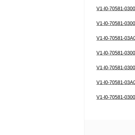
коммутационные коробки и
V1-I0-70581-030
оболочки ГСТЗ
Даунлайты
V1-I0-70581-030
Декоративное освещение
(HORECA)
V1-I0-70581-03A
Железнодорожное
освещение
V1-I0-70581-030
ЖКХ серия
V1-I0-70581-030
Интерьерное (декоративное)
освещение
V1-I0-70581-03A
Колотый лед
Линейные светильники для
V1-I0-70581-030
внутреннего освещения
Люминесцентные
светильники
Опоры наружного
освещения