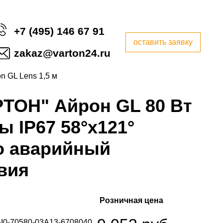
+7 (495) 146 67 91
оставить заявку
zakaz@varton24.ru
on GL Lens 1,5 м
ТОН" Айрон GL 80 Вт
ы IP67 58°x121°
о аварийный
вия
Розничная цена
-I0-70580-03A13-6708040