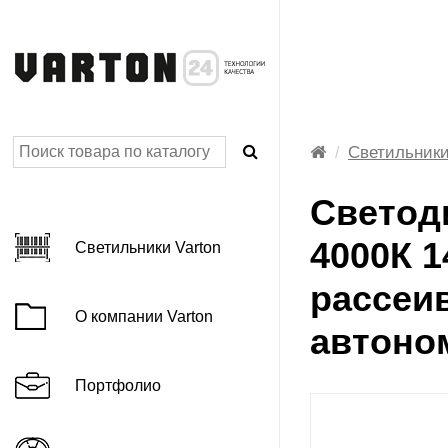
Светильники
AGRIS Фито
Светод
BASIC категория
4000К 1
Светильники Varton
C серия IP54
рассеи
DL-BASIC
О компании Varton
E-серия 3.0 для классов
автоно
LED лента
профессиональная
Портфолио
LED лента
профессиональная серии VLS