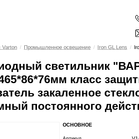
 Varton
Промышленное освещение
Iron GL Lens
Ir
иодный светильник "ВАР
465*86*76мм класс защит
ватель закаленное стекл
мный постоянного дейст
ОСНОВНОЕ
Артикул
V1