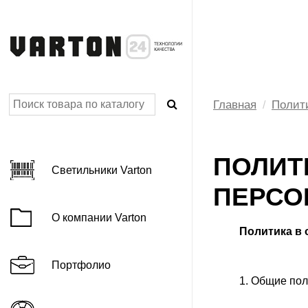
Главная
Полит
AGRIS Фито
BASIC категория
ПОЛИТ
Светильники Varton
C серия IP54
ПЕРСО
DL-BASIC
О компании Varton
E-серия 3.0 для классов
Политика
в 
LED лента
профессиональная
Портфолио
1. Общие по
LED лента
профессиональная серии VLS