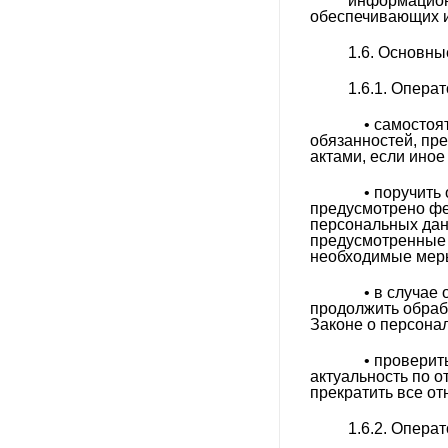
информацион
образовательных учреждений
обеспечивающих и
Светильники для потолков
1.6. Основны
Грильято
1.6.1. Опера
Светильники для чистых
помещений
• самостояте
обязанностей, пр
Светодиодные лампы
актами, если ино
Светотехника для РЖД
• поручить о
Спортивное освещение
предусмотрено фе
персональных дан
предусмотренные 
Уличное освещение
необходимые меры
УФ-облучатели
• в случае 
Фито светильники
продолжить обраб
Законе о персона
• проверить 
актуальность по 
прекратить все о
1.6.2. Операт