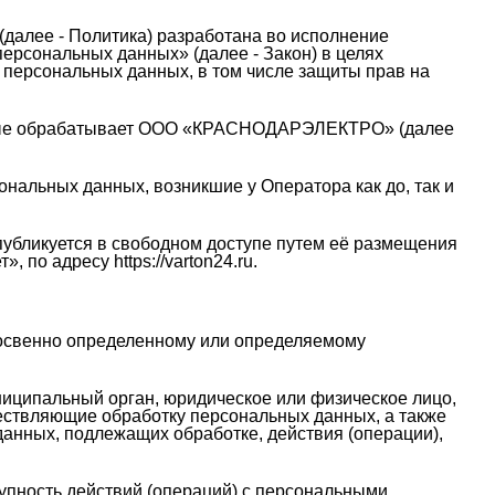
далее - Политика) разработана во исполнение
 персональных данных» (далее - Закон) в целях
 персональных данных, в том числе защиты прав на
торые обрабатывает ООО «КРАСНОДАРЭЛЕКТРО» (далее
ональных данных, возникшие у Оператора как до, так и
а публикуется в свободном доступе путем её размещения
по адресу https://varton24.ru.
косвенно определенному или определяемому
ниципальный орган, юридическое или физическое лицо,
ествляющие обработку персональных данных, а также
анных, подлежащих обработке, действия (операции),
упность действий (операций) с персональными