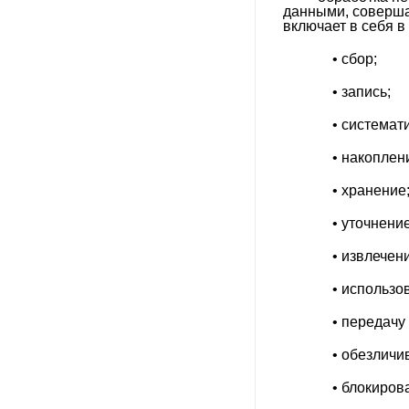
данными, соверша
коммутационные коробки и
включает в себя в
оболочки ГСТЗ
• сбор;
Даунлайты
Декоративное освещение
• запись;
(HORECA)
• системати
Железнодорожное
освещение
• накоплени
ЖКХ серия
• хранение
Интерьерное (декоративное)
• уточнение 
освещение
• извлечени
Колотый лед
• использов
Линейные светильники для
внутреннего освещения
• передачу (
Люминесцентные
• обезличив
светильники
Опоры наружного
• блокирова
освещения