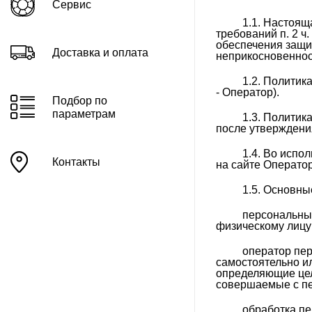
Сервис
SmartLight
1.1. Настоящ
требований п. 2 ч
Tornado RU (реестр РЭП)
обеспечения защи
Доставка и оплата
неприкосновенност
TT-Crisp
Varton для Armstrong
1.2. Полити
- Оператор).
системы на Т-рейке
Подбор по
параметрам
X-Line одиночные
1.3. Политик
после утверждени
Аварийно-эвакуационные
решения
1.4. Во испо
Контакты
на сайте Оператор
Аварийно-эвакуационные
светильники (указатели)
1.5. Основны
Advanced серия
персональны
Акцентное освещение
физическому лицу
Архитектурное освещение
оператор пер
самостоятельно и
Взрывозащищенные
определяющие цел
совершаемые с п
светодиодные светильники
Взрывонепроницаемые
обработка пе