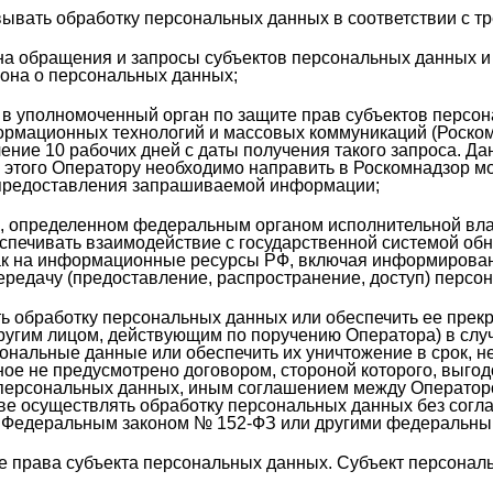
вать обработку персональных данных в соответствии с т
а обращения и запросы субъектов персональных данных и 
она о персональных данных;
в уполномоченный орган по защите прав субъектов персон
ормационных технологий и массовых коммуникаций (Роскомн
ние 10 рабочих дней с даты получения такого запроса. Дан
я этого Оператору необходимо направить в Роскомнадзор 
предоставления запрашиваемой информации;
, определенном федеральным органом исполнительной вла
еспечивать взаимодействие с государственной системой об
к на информационные ресурсы РФ, включая информировани
редачу (предоставление, распространение, доступ) персо
ь обработку персональных данных или обеспечить ее прек
ругим лицом, действующим по поручению Оператора) в слу
сональные данные или обеспечить их уничтожение в срок, 
ное не предусмотрено договором, стороной которого, выго
 персональных данных, иным соглашением между Операторо
ве осуществлять обработку персональных данных без согла
 Федеральным законом № 152-ФЗ или другими федеральны
е права субъекта персональных данных. Субъект персонал