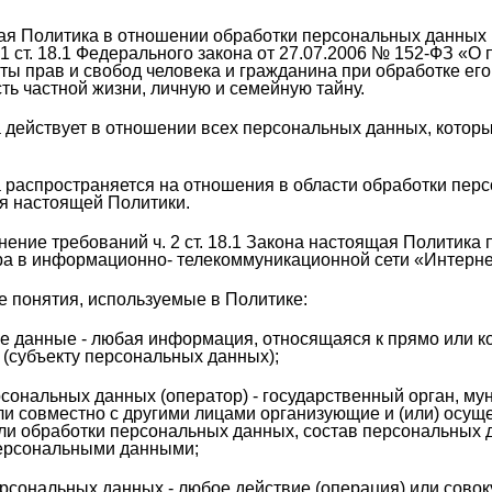
ая Политика в отношении обработки персональных данных (
. 1 ст. 18.1 Федерального закона от 27.07.2006 № 152-ФЗ «О
ты прав и свобод человека и гражданина при обработке его
ь частной жизни, личную и семейную тайну.
ка действует в отношении всех персональных данных, ко
а распространяется на отношения в области обработки перс
я настоящей Политики.
лнение требований ч. 2 ст. 18.1 Закона настоящая Политик
а в информационно- телекоммуникационной сети «Интернет», 
е понятия, используемые в Политике:
е данные - любая информация, относящаяся к прямо или 
 (субъекту персональных данных);
сональных данных (оператор) - государственный орган, му
ли совместно с другими лицами организующие и (или) осущ
и обработки персональных данных, состав персональных д
ерсональными данными;
рсональных данных - любое действие (операция) или совок