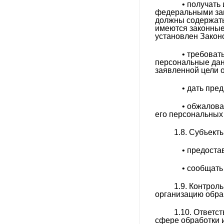
• получать 
федеральными зак
должны содержать
имеются законные
установлен Закон
• требовать 
персональные дан
заявленной цели 
• дать предв
• обжаловат
его персональных
1.8. Субъект
• предостав
• сообщать 
1.9. Контрол
организацию обра
1.10. Ответс
сфере обработки 