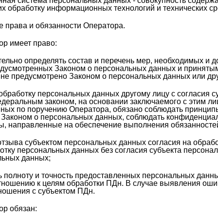
ная система персональных данных - совокупность содержа
х обработку информационных технологий и технических ср
е права и обязанности Оператора.
тор имеет право:
льно определять состав и перечень мер, необходимых и 
едусмотренных Законом о персональных данных и приняты
е не предусмотрено Законом о персональных данных или д
бработку персональных данных другому лицу с согласия с
деральным законом, на основании заключаемого с этим ли
ных по поручению Оператора, обязано соблюдать принцип
Законом о персональных данных, соблюдать конфиденциал
, направленные на обеспечение выполнения обязанностей
отзыва субъектом персональных данных согласия на обраб
отку персональных данных без согласия субъекта персонал
льных данных;
полноту и точность предоставленных персональных данных,
отношению к целям обработки ПДн. В случае выявления ош
тношения с субъектом ПДн.
ор обязан: