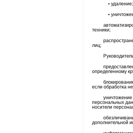
• удаление;
Офисное освещение
• уничтожен
Офисные светильники для
нестандартных потолков
автоматизир
техники;
Офисный свет
распростран
Парковое освещение
лиц;
Прожекторы
Руководител
Промышленное и складское
предоставле
освещение
определенному кру
Промышленное освещение
блокировани
если обработка н
Рассеиватели в упаковке
уничтожение 
Светильники для
персональных дан
дошкольных образовательных
носители персона
учреждений
обезличивани
Светильники для ЖКХ
дополнительной и
Светильники для