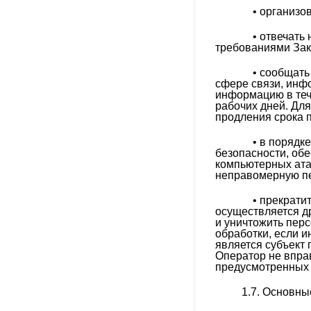
• организовы
• отвечать н
требованиями Зак
• сообщать 
сфере связи, инф
информацию в тече
рабочих дней. Дл
продления срока 
• в порядке
безопасности, об
компьютерных ата
неправомерную пе
• прекратит
осуществляется д
и уничтожить пер
обработки, если и
является субъект
Оператор не впра
предусмотренных
1.7. Основны