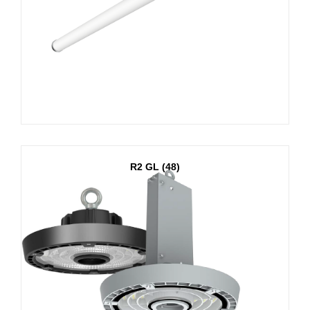
R2 GL (48)