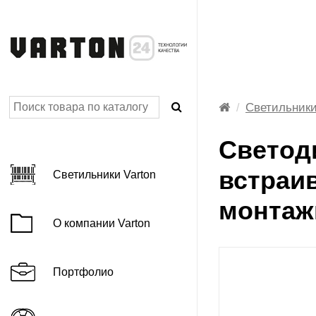
Светильники
AGRIS Фито
Светод
BASIC категория
встраив
Светильники Varton
C серия IP54
монтаж
DL-BASIC
О компании Varton
E-серия 3.0 для классов
LED лента
профессиональная
Портфолио
LED лента
профессиональная серии VLS