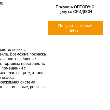
00
Получить
ОПТОВУЮ
цену со СКИДКОЙ
Получить оптовые
цены!
ветильники с
текла. Возможна покраска
начение: освещение
, торговых пространств,
я помещений с
левлагозащите, а также
х класса
 прижимная система
жные, гипсовые, реечные