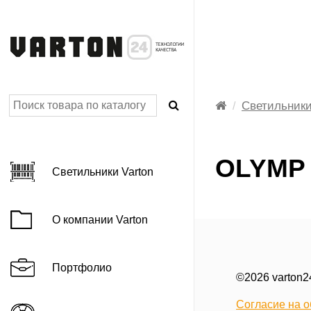
Светильники
AGRIS Фито
BASIC категория
OLYMP 
Светильники Varton
C серия IP54
DL-BASIC
О компании Varton
E-серия 3.0 для классов
LED лента
профессиональная
Портфолио
©2026 varton
LED лента
профессиональная серии VLS
Согласие на 